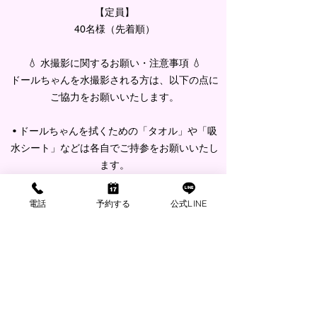
【定員】
40名様（先着順）
💧 水撮影に関するお願い・注意事項 💧
ドールちゃんを水撮影される方は、以下の点に
ご協力をお願いいたします。
• ドールちゃんを拭くための「タオル」や「吸
水シート」などは各自でご持参をお願いいたし
ます。
• 他の方のドールちゃんや機材に水がかからな
いよう、周囲へのご配慮をお願いいたします。
電話
予約する
公式LINE
• 館内（室内）へ戻る際は、水滴をよく拭き取
ってからのご移動をお願いいたします。
• ブロアーの貸出がございます。
皆様とドールちゃんたちの新しい表情が見られ
ることを、スタッフ一同心より楽しみにお待ち