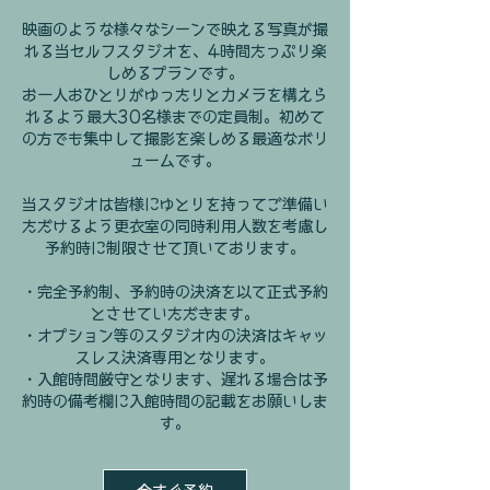
映画のような様々なシーンで映える写真が撮
れる当セルフスタジオを、4時間たっぷり楽
しめるプランです。
お一人おひとりがゆったりとカメラを構えら
れるよう最大30名様までの定員制。初めて
の方でも集中して撮影を楽しめる最適なボリ
ュームです。
当スタジオは皆様にゆとりを持ってご準備い
ただけるよう更衣室の同時利用人数を考慮し
予約時に制限させて頂いております。
・完全予約制、予約時の決済を以て正式予約
とさせていただきます。
・オプション等のスタジオ内の決済はキャッ
スレス決済専用となります。
・入館時間厳守となります、遅れる場合は予
約時の備考欄に入館時間の記載をお願いしま
す。