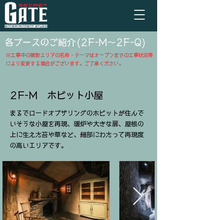
​各ブースのご紹介(2F-M～2F-Q)
​※工事中の撮影エリアの名称・テーマはオープンまでの工事状況等
により変更する場合がございます。ご了承ください。
2F-M ホビット小屋
まるでロードオブザリングのホビットが住んで
いそうな小屋を再現、暖炉や大きな扉、屋根の
上に生えた苔や草など、細部にわたって再現度
の高いエリアです。