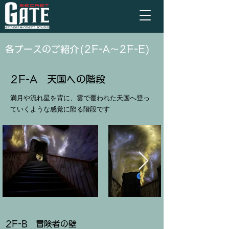
​各ブースのご紹介(2F-A～2F-E)
2F-A 天国への階段
​満月や流れ星を背に、雲で覆われた天国へ登っ
ていくような感覚に陥る階段です
2F-B 冒険者の壁