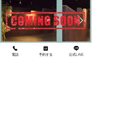
2F-X 洞窟と鍾乳洞
電話
予約する
公式LINE
階段を下りるごとにだんだんと海の底へ向かってい
くような感覚が訪れるエリアです。
​洞窟のごつごつとした岩、地層と、鍾乳洞の石灰石
が流れた柔らかな表情、まるで海の底のようなシー
ンも撮影可能なエリアです