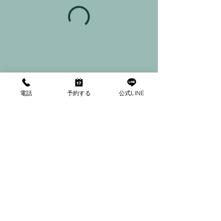
電話
予約する
公式LINE
ご利用規約｜特定商取引法に基づく表記｜プライバシーポリシー
Copyright secret GATE -creators studio- All Rights Reserved.